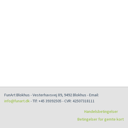
FunArt Blokhus
-
Vesterhavsvej 89
,
9492
Blokhus
- Email:
info@funart.dk
- Tlf:
+45 39392505
- CVR:
42507318111
Handelsbetingelser
Betingelser for gemte kort