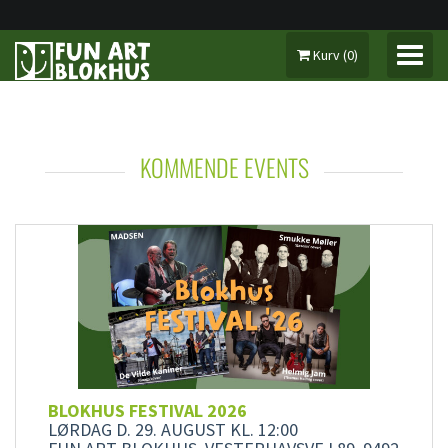
Kurv
(
0
)
KOMMENDE EVENTS
MIN KONTO
BILLETTER 2026
SÆSONKORT 2026
GAVEKORT
MUSIK & KULTUR
BLOKHUS FESTIVAL 2026
LØRDAG D. 29. AUGUST
KL. 12:00