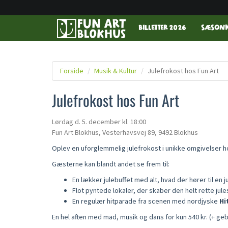
BILLETTER 2026
SÆSONK
Forside
Musik & Kultur
Julefrokost hos Fun Art
Julefrokost hos Fun Art
Lørdag d. 5. december
kl. 18:00
Fun Art Blokhus, Vesterhavsvej 89, 9492 Blokhus
Oplev en uforglemmelig julefrokost i unikke omgivelser h
Gæsterne kan blandt andet se frem til:
En lækker julebuffet med alt, hvad der hører til en 
Flot pyntede lokaler, der skaber den helt rette jul
En regulær hitparade fra scenen med nordjyske
Hi
En hel aften med mad, musik og dans for kun 540 kr. (+ geb