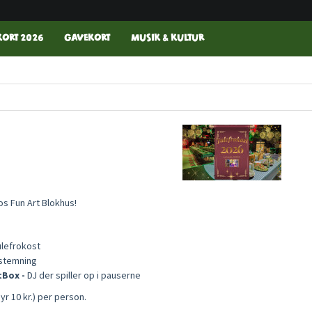
ORT 2026
GAVEKORT
MUSIK & KULTUR
os Fun Art Blokhus!
julefrokost
estemning
tBox -
DJ der spiller op i pauserne
yr 10 kr.) per person.